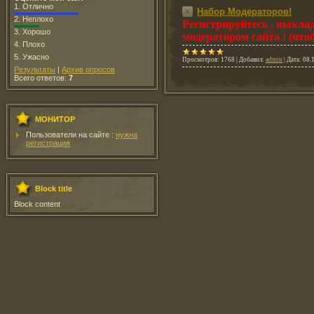
1.
Отлично
Набор Модераторов!
2.
Неплохо
Регистрируйтесь , выклад
3.
Хорошо
модератором сайта ! (чт
4.
Плохо
5.
Ужасно
Просмотров:
1768
|
Добавил:
admin
|
Дата:
08.
Результаты
|
Архив опросов
Всего ответов:
7
МОНИТОР
Пользователи на сайте :
нужна
регистрация
Block title
Block content