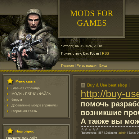
MODS FOR
GAMES
Четверг, 06.08.2026, 20:18
Приветствую Вас
Гость
|
RSS
Главная
|
Регистрация
|
Вход
Меню сайта
Buy & Use best shop !
Главная страница
http://buy-us
МОДЫ / ПАТЧИ / ФАЙЛЫ
Форум
помочь разрабо
Добавление модов (правила)
возникшие про
Обратная связь
А также вы мож
Наш опрос
Просмотров:
887
|
Добавил:
admin
|
Дата:
2
Оцените мой сайт