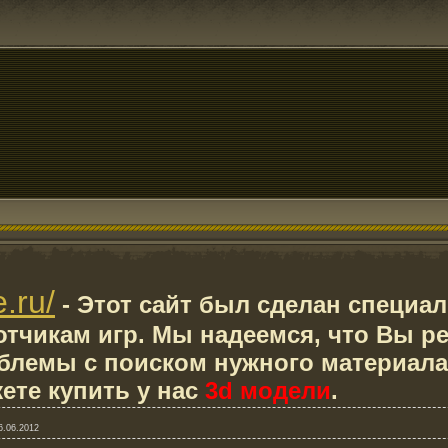
e.ru/
- Этот сайт был сделан специа
тчикам игр. Мы надеемся, что Вы р
блемы с поиском нужного материала
ете купить у нас
3d модели
.
6.06.2012