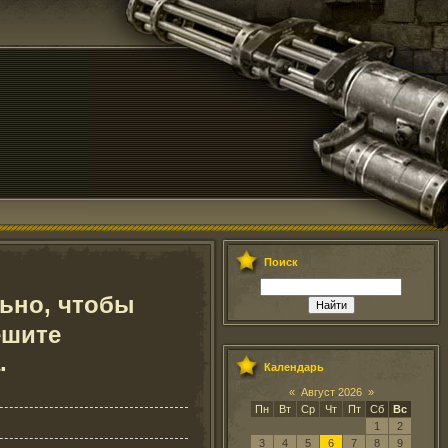
Поиск
льно, чтобы
ешите
.
Календарь
«
Август 2026
»
Пн
Вт
Ср
Чт
Пт
Сб
Вс
1
2
3
4
5
6
7
8
9