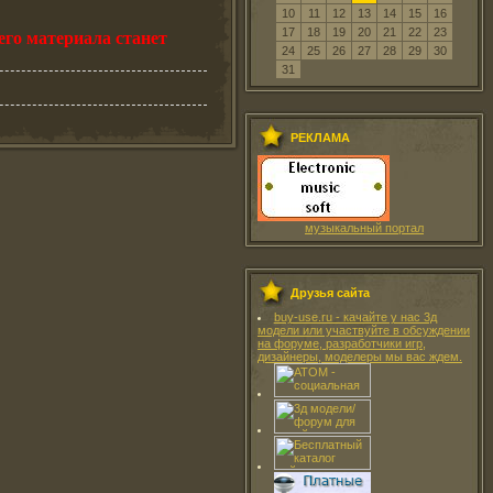
10
11
12
13
14
15
16
17
18
19
20
21
22
23
его материала станет
24
25
26
27
28
29
30
31
РЕКЛАМА
музыкальный портал
Друзья сайта
buy-use.ru - качайте у нас 3д
модели или участвуйте в обсуждении
на форуме, разработчики игр,
дизайнеры, моделеры мы вас ждем.